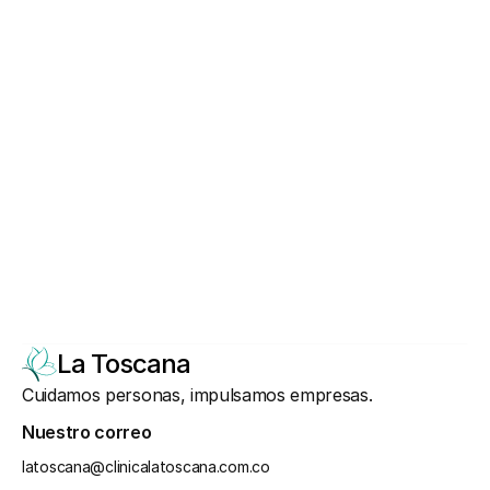
complicaciones.
Accede hoy mismo a servicios 
médicos del mayor nivel, para ti o tu 
equipo.
Agenda una cita
Agenda una teleconsulta virtual
La Toscana
Cuidamos personas, impulsamos empresas.
Nuestro correo
latoscana@clinicalatoscana.com.co