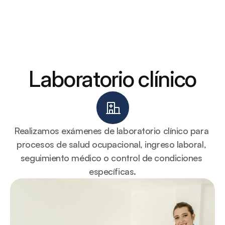
Clínica La Toscana
Servicios
Servicios
Nosotros
Laboratorio clínico
Nosotros
Recursos
Recursos
Contáctanos
Contáctanos
Cotiza
Cotiza
Certificados
Certificados
Agenda una cita
Realizamos exámenes de laboratorio clínico para 
procesos de salud ocupacional, ingreso laboral, 
seguimiento médico o control de condiciones 
específicas.